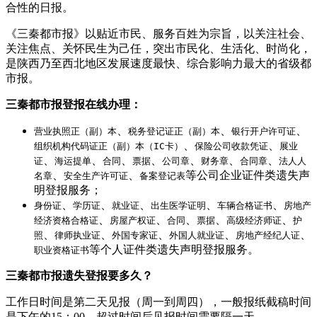
合性的日报。
《三秦都市报》以贴近市民、服务百姓为宗旨，以关注社会、
关注焦点、关怀民生为己任，突出市民化、生活化、时尚化，
是陕西乃至西北地区发展速度最快、综合影响力最大的省级都
市报。
三秦都市报登报在线办理：
、
、
、
营业执照正（副）本
税务登记证正（副）本
银行开户许可证
、
、
组织机构代码证正（副）本（IC卡）
保险公司收款凭证
展业
、
、
、
、
、
、
、
证
海运提单
合同
票据
公司章
财务章
合同章
法人人
、
、
等公司企业证件类遗失声
名章
安全生产许可证
备案登记表
明登报服务；
、
、
、
、
、
身份证
学历证
就业证
出生医学证明
车辆合格证书
房地产
、
、
、
、
、
经济资格合格证
房屋产权证
合同
票据
高级经济师证
护
、
、
、
、
、
照
律师执业证
外国专家证
外国人就业证
房地产经纪人证
等个人证件类遗失声明登报服务。
职业资格证书
三秦都市报遗失登报要多久？
工作日时间是第二天见报（周一到周四），一般报纸截稿时间
是下午的15：00，超过时间后见报时间需要隔一天。