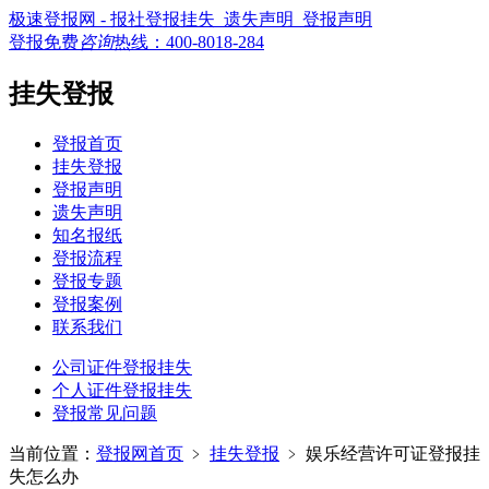
极速登报网 - 报社登报挂失_遗失声明_登报声明
登报免费
咨询
热线：
400-8018-284
挂失登报
登报首页
挂失登报
登报声明
遗失声明
知名报纸
登报流程
登报专题
登报案例
联系我们
公司证件登报挂失
个人证件登报挂失
登报常见问题
当前位置：
登报网首页
﹥
挂失登报
﹥
娱乐经营许可证登报挂
失怎么办