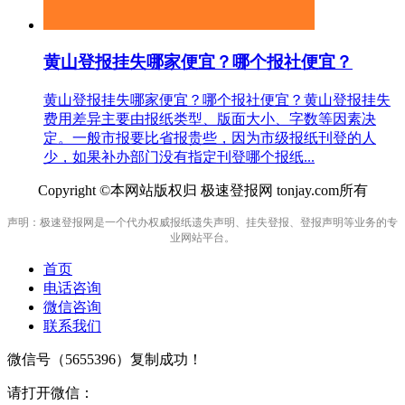
黄山登报挂失哪家便宜？哪个报社便宜？
黄山登报挂失哪家便宜？哪个报社便宜？黄山登报挂失
费用差异主要由报纸类型、版面大小、字数等因素决
定。一般市报要比省报贵些，因为市级报纸刊登的人
少，如果补办部门没有指定刊登哪个报纸...
Copyright ©本网站版权归 极速登报网 tonjay.com所有
声明：极速登报网是一个代办权威报纸遗失声明、挂失登报、登报声明等业务的专
业网站平台。
首页
电话咨询
微信咨询
联系我们
微信号（
5655396
）复制成功！
请打开微信：