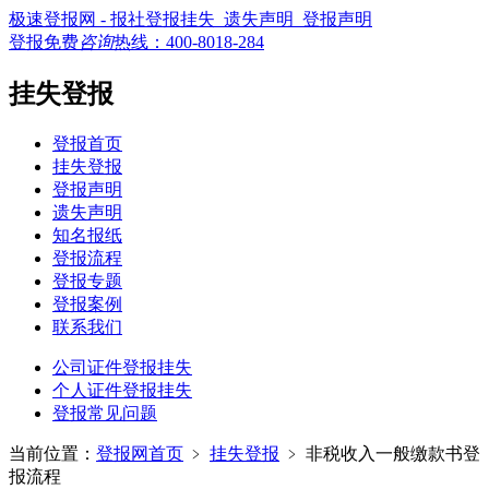
极速登报网 - 报社登报挂失_遗失声明_登报声明
登报免费
咨询
热线：
400-8018-284
挂失登报
登报首页
挂失登报
登报声明
遗失声明
知名报纸
登报流程
登报专题
登报案例
联系我们
公司证件登报挂失
个人证件登报挂失
登报常见问题
当前位置：
登报网首页
﹥
挂失登报
﹥
非税收入一般缴款书登
报流程