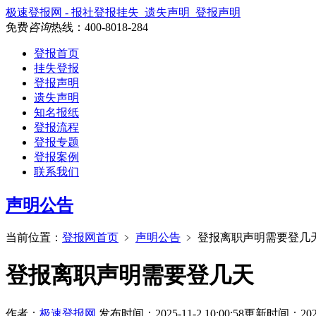
极速登报网 - 报社登报挂失_遗失声明_登报声明
免费
咨询
热线：
400-8018-284
登报首页
挂失登报
登报声明
遗失声明
知名报纸
登报流程
登报专题
登报案例
联系我们
声明公告
当前位置：
登报网首页
﹥
声明公告
﹥
登报离职声明需要登几
登报离职声明需要登几天
作者：
极速登报网
发布时间：2025-11-2 10:00:58
更新时间：2025-1