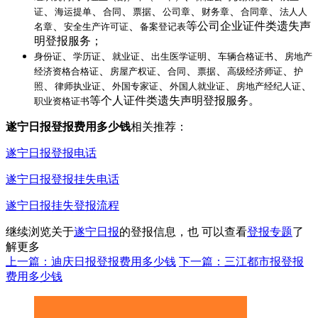
、
、
、
、
、
、
、
证
海运提单
合同
票据
公司章
财务章
合同章
法人人
、
、
等公司企业证件类遗失声
名章
安全生产许可证
备案登记表
明登报服务；
、
、
、
、
、
身份证
学历证
就业证
出生医学证明
车辆合格证书
房地产
、
、
、
、
、
经济资格合格证
房屋产权证
合同
票据
高级经济师证
护
、
、
、
、
、
照
律师执业证
外国专家证
外国人就业证
房地产经纪人证
等个人证件类遗失声明登报服务。
职业资格证书
遂宁日报登报费用多少钱
相关推荐：
遂宁日报登报电话
遂宁日报登报挂失电话
遂宁日报挂失登报流程
继续浏览关于
遂宁日报
的登报信息，也 可以查看
登报专题
了
解更多
上一篇：迪庆日报登报费用多少钱
下一篇：三江都市报登报
费用多少钱