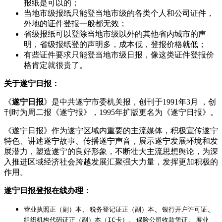
报纸是可以的；
当地市级报纸只能登当地市级的各类个人和公司证件，
外地的证件登报一般都无效；
省级报纸可以登除当地市级以外的其他省内城市的声
明，省级报纸登的声明多，成本低，登报价格就低；
有些证件要求只能登当地市级日报，像这类证件登报价
格肯定就很贵了。
关于遂宁日报：
《
遂宁日报
》是中共遂宁市委机关报，创刊于1991年3月 ，创
刊时为周二报《遂宁报》，1995年扩版更名为《遂宁日报》。
《遂宁日报》作为遂宁区域内重要的主流媒体，积极宣传遂宁
特色、讲述遂宁故事、传播遂宁声音，展示遂宁发展环境和发
展潜力，塑造遂宁的良好形象，不断壮大主流思想舆论，为深
入推进区域经济社会跨越发展汇聚强大力量，发挥更加积极的
作用。
遂宁日报登报在线办理：
、
、
、
营业执照正（副）本
税务登记证正（副）本
银行开户许可证
、
、
组织机构代码证正（副）本（IC卡）
保险公司收款凭证
展业