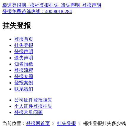
极速登报网 - 报社登报挂失_遗失声明_登报声明
登报免费
咨询
热线：
400-8018-284
挂失登报
登报首页
挂失登报
登报声明
遗失声明
知名报纸
登报流程
登报专题
登报案例
联系我们
公司证件登报挂失
个人证件登报挂失
登报常见问题
当前位置：
登报网首页
﹥
挂失登报
﹥
郴州登报挂失多少钱