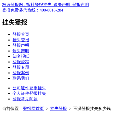
极速登报网 - 报社登报挂失_遗失声明_登报声明
登报免费
咨询
热线：
400-8018-284
挂失登报
登报首页
挂失登报
登报声明
遗失声明
知名报纸
登报流程
登报专题
登报案例
联系我们
公司证件登报挂失
个人证件登报挂失
登报常见问题
当前位置：
登报网首页
﹥
挂失登报
﹥
玉溪登报挂失多少钱