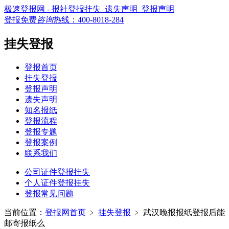
极速登报网 - 报社登报挂失_遗失声明_登报声明
登报免费
咨询
热线：
400-8018-284
挂失登报
登报首页
挂失登报
登报声明
遗失声明
知名报纸
登报流程
登报专题
登报案例
联系我们
公司证件登报挂失
个人证件登报挂失
登报常见问题
当前位置：
登报网首页
﹥
挂失登报
﹥
武汉晚报报纸登报后能
邮寄报纸么