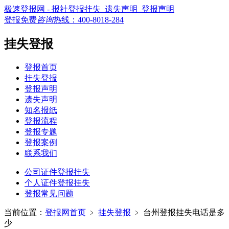
极速登报网 - 报社登报挂失_遗失声明_登报声明
登报免费
咨询
热线：
400-8018-284
挂失登报
登报首页
挂失登报
登报声明
遗失声明
知名报纸
登报流程
登报专题
登报案例
联系我们
公司证件登报挂失
个人证件登报挂失
登报常见问题
当前位置：
登报网首页
﹥
挂失登报
﹥
台州登报挂失电话是多
少