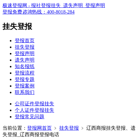
极速登报网 - 报社登报挂失_遗失声明_登报声明
登报免费
咨询
热线：
400-8018-284
挂失登报
登报首页
挂失登报
登报声明
遗失声明
知名报纸
登报流程
登报专题
登报案例
联系我们
公司证件登报挂失
个人证件登报挂失
登报常见问题
当前位置：
登报网首页
﹥
挂失登报
﹥
辽西商报挂失登报、遗
失登报_辽西商报登报电话