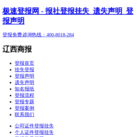
极速登报网 - 报社登报挂失_遗失声明_登
报声明
登报免费
咨询
热线：
400-8018-284
辽西商报
登报首页
挂失登报
登报声明
遗失声明
知名报纸
登报流程
登报专题
登报案例
联系我们
公司证件登报挂失
个人证件登报挂失