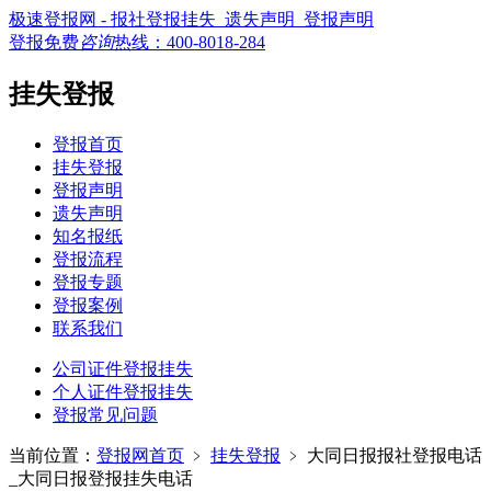
极速登报网 - 报社登报挂失_遗失声明_登报声明
登报免费
咨询
热线：
400-8018-284
挂失登报
登报首页
挂失登报
登报声明
遗失声明
知名报纸
登报流程
登报专题
登报案例
联系我们
公司证件登报挂失
个人证件登报挂失
登报常见问题
当前位置：
登报网首页
﹥
挂失登报
﹥
大同日报报社登报电话
_大同日报登报挂失电话