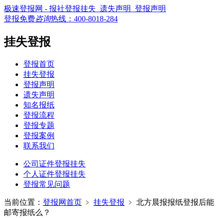
极速登报网 - 报社登报挂失_遗失声明_登报声明
登报免费
咨询
热线：
400-8018-284
挂失登报
登报首页
挂失登报
登报声明
遗失声明
知名报纸
登报流程
登报专题
登报案例
联系我们
公司证件登报挂失
个人证件登报挂失
登报常见问题
当前位置：
登报网首页
﹥
挂失登报
﹥
北方晨报报纸登报后能
邮寄报纸么？