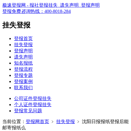
极速登报网 - 报社登报挂失_遗失声明_登报声明
登报免费
咨询
热线：
400-8018-284
挂失登报
登报首页
挂失登报
登报声明
遗失声明
知名报纸
登报流程
登报专题
登报案例
联系我们
公司证件登报挂失
个人证件登报挂失
登报常见问题
当前位置：
登报网首页
﹥
挂失登报
﹥
沈阳日报报纸登报后能
邮寄报纸么