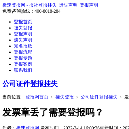
极速登报网 - 报社登报挂失_遗失声明_登报声明
免费
咨询
热线：
400-8018-284
登报首页
挂失登报
登报声明
遗失声明
知名报纸
登报流程
登报专题
登报案例
联系我们
公司证件登报挂失
当前位置：
登报网首页
﹥
挂失登报
﹥
公司证件登报挂失
﹥
发
发票章丢了需要登报吗？
作者：
极速登报网
发布时间：2022-2-14 16:00:26
更新时间：2026-4