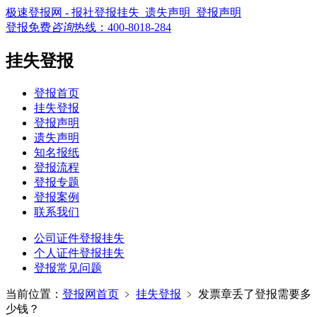
极速登报网 - 报社登报挂失_遗失声明_登报声明
登报免费
咨询
热线：
400-8018-284
挂失登报
登报首页
挂失登报
登报声明
遗失声明
知名报纸
登报流程
登报专题
登报案例
联系我们
公司证件登报挂失
个人证件登报挂失
登报常见问题
当前位置：
登报网首页
﹥
挂失登报
﹥
发票章丢了登报需要多
少钱？