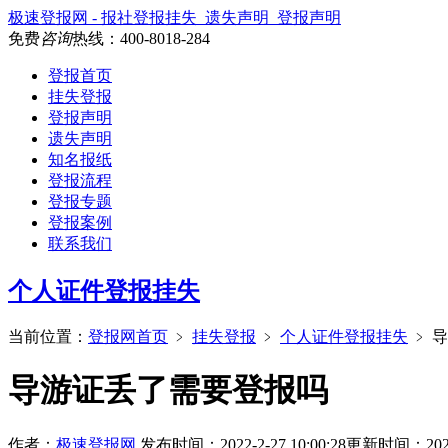
极速登报网 - 报社登报挂失_遗失声明_登报声明
免费
咨询
热线：
400-8018-284
登报首页
挂失登报
登报声明
遗失声明
知名报纸
登报流程
登报专题
登报案例
联系我们
个人证件登报挂失
当前位置：
登报网首页
﹥
挂失登报
﹥
个人证件登报挂失
﹥
导
导游证丢了需要登报吗
作者：
极速登报网
发布时间：2022-2-27 10:00:28
更新时间：2026-6