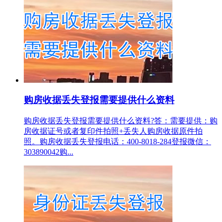
购房收据丢失登报需要提供什么资料
购房收据丢失登报需要提供什么资料?答：需要提供：购
房收据证号或者复印件拍照+丢失人购房收据原件拍
照。购房收据丢失登报电话：400-8018-284登报微信：
303890042购...