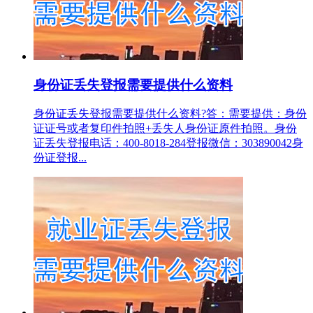
身份证丢失登报需要提供什么资料
身份证丢失登报需要提供什么资料?答：需要提供：身份
证证号或者复印件拍照+丢失人身份证原件拍照。身份
证丢失登报电话：400-8018-284登报微信：303890042身
份证登报...