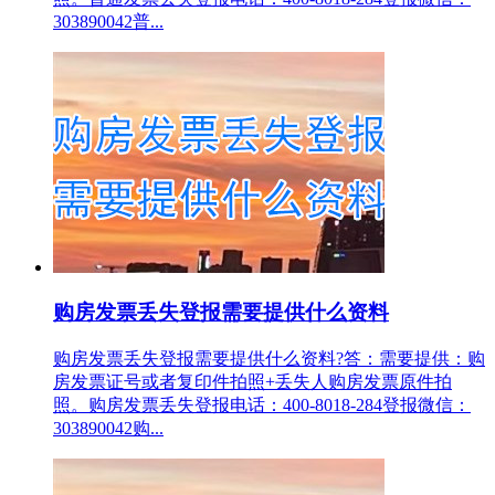
303890042普...
购房发票丢失登报需要提供什么资料
购房发票丢失登报需要提供什么资料?答：需要提供：购
房发票证号或者复印件拍照+丢失人购房发票原件拍
照。购房发票丢失登报电话：400-8018-284登报微信：
303890042购...