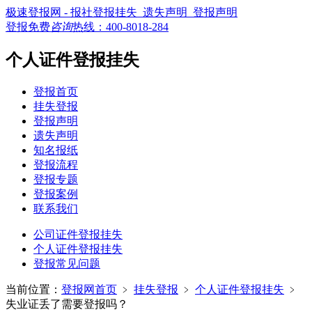
极速登报网 - 报社登报挂失_遗失声明_登报声明
登报免费
咨询
热线：
400-8018-284
个人证件登报挂失
登报首页
挂失登报
登报声明
遗失声明
知名报纸
登报流程
登报专题
登报案例
联系我们
公司证件登报挂失
个人证件登报挂失
登报常见问题
当前位置：
登报网首页
﹥
挂失登报
﹥
个人证件登报挂失
﹥
失业证丢了需要登报吗？