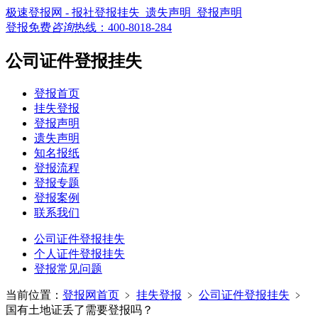
极速登报网 - 报社登报挂失_遗失声明_登报声明
登报免费
咨询
热线：
400-8018-284
公司证件登报挂失
登报首页
挂失登报
登报声明
遗失声明
知名报纸
登报流程
登报专题
登报案例
联系我们
公司证件登报挂失
个人证件登报挂失
登报常见问题
当前位置：
登报网首页
﹥
挂失登报
﹥
公司证件登报挂失
﹥
国有土地证丢了需要登报吗？