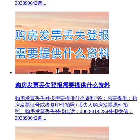
303890042普...
购房发票丢失登报需要提供什么资料
购房发票丢失登报需要提供什么资料?答：需要提供：购
房发票证号或者复印件拍照+丢失人购房发票原件拍
照。购房发票丢失登报电话：400-8018-284登报微信：
303890042购...