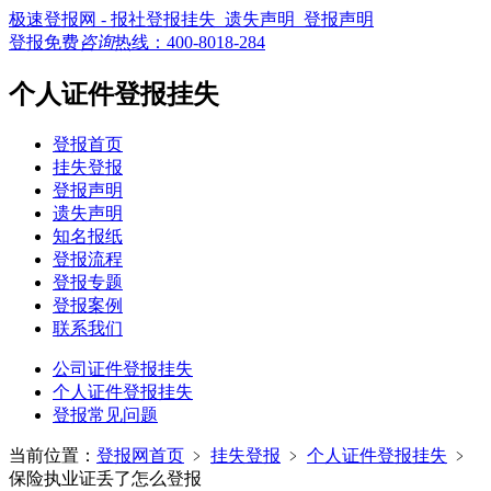
极速登报网 - 报社登报挂失_遗失声明_登报声明
登报免费
咨询
热线：
400-8018-284
个人证件登报挂失
登报首页
挂失登报
登报声明
遗失声明
知名报纸
登报流程
登报专题
登报案例
联系我们
公司证件登报挂失
个人证件登报挂失
登报常见问题
当前位置：
登报网首页
﹥
挂失登报
﹥
个人证件登报挂失
﹥
保险执业证丢了怎么登报