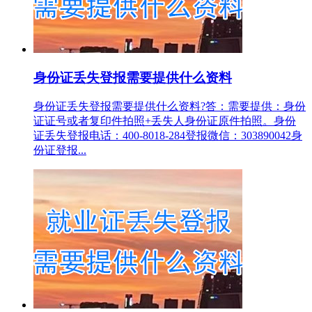
身份证丢失登报需要提供什么资料
身份证丢失登报需要提供什么资料?答：需要提供：身份
证证号或者复印件拍照+丢失人身份证原件拍照。身份
证丢失登报电话：400-8018-284登报微信：303890042身
份证登报...