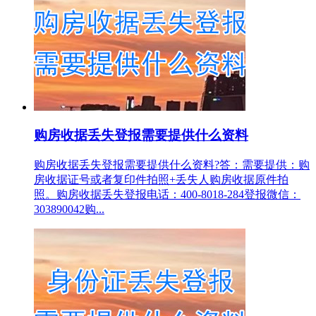
购房收据丢失登报需要提供什么资料
购房收据丢失登报需要提供什么资料?答：需要提供：购
房收据证号或者复印件拍照+丢失人购房收据原件拍
照。购房收据丢失登报电话：400-8018-284登报微信：
303890042购...