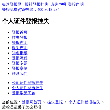
极速登报网 - 报社登报挂失_遗失声明_登报声明
登报免费
咨询
热线：
400-8018-284
个人证件登报挂失
登报首页
挂失登报
登报声明
遗失声明
知名报纸
登报流程
登报专题
登报案例
联系我们
公司证件登报挂失
个人证件登报挂失
登报常见问题
当前位置：
登报网首页
﹥
挂失登报
﹥
个人证件登报挂失
﹥
质检员证丢了怎么登报