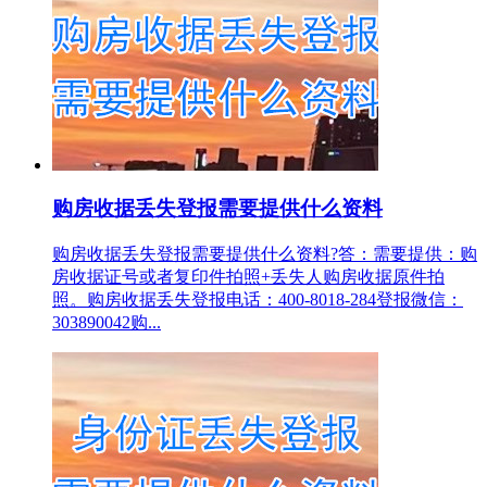
购房收据丢失登报需要提供什么资料
购房收据丢失登报需要提供什么资料?答：需要提供：购
房收据证号或者复印件拍照+丢失人购房收据原件拍
照。购房收据丢失登报电话：400-8018-284登报微信：
303890042购...