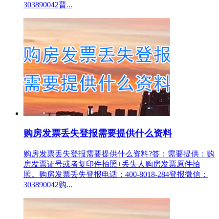
303890042普...
购房发票丢失登报需要提供什么资料
购房发票丢失登报需要提供什么资料?答：需要提供：购
房发票证号或者复印件拍照+丢失人购房发票原件拍
照。购房发票丢失登报电话：400-8018-284登报微信：
303890042购...