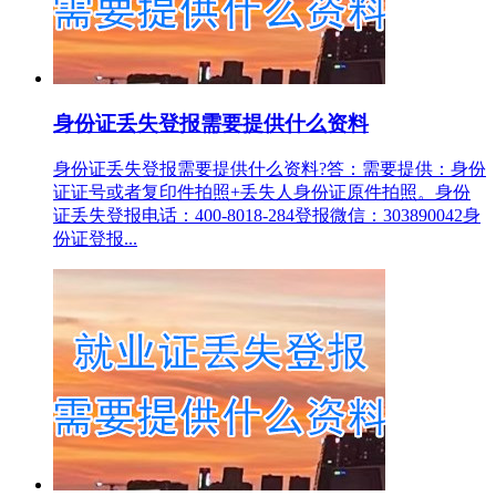
身份证丢失登报需要提供什么资料
身份证丢失登报需要提供什么资料?答：需要提供：身份
证证号或者复印件拍照+丢失人身份证原件拍照。身份
证丢失登报电话：400-8018-284登报微信：303890042身
份证登报...