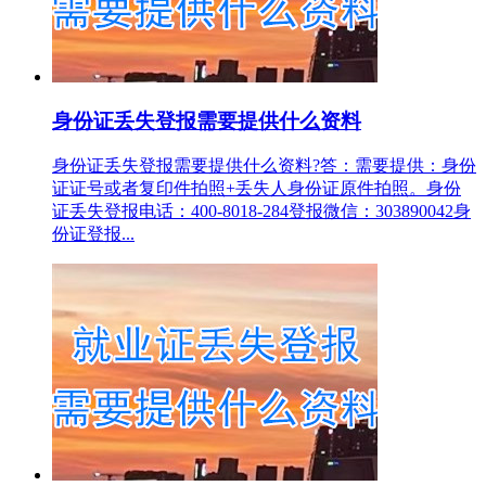
身份证丢失登报需要提供什么资料
身份证丢失登报需要提供什么资料?答：需要提供：身份
证证号或者复印件拍照+丢失人身份证原件拍照。身份
证丢失登报电话：400-8018-284登报微信：303890042身
份证登报...