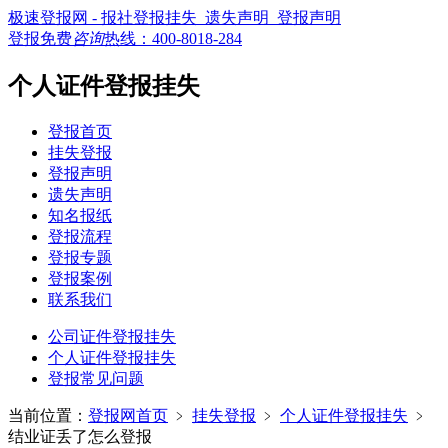
极速登报网 - 报社登报挂失_遗失声明_登报声明
登报免费
咨询
热线：
400-8018-284
个人证件登报挂失
登报首页
挂失登报
登报声明
遗失声明
知名报纸
登报流程
登报专题
登报案例
联系我们
公司证件登报挂失
个人证件登报挂失
登报常见问题
当前位置：
登报网首页
﹥
挂失登报
﹥
个人证件登报挂失
﹥
结业证丢了怎么登报