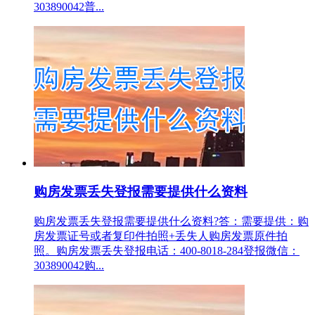
303890042普...
购房发票丢失登报需要提供什么资料
购房发票丢失登报需要提供什么资料?答：需要提供：购
房发票证号或者复印件拍照+丢失人购房发票原件拍
照。购房发票丢失登报电话：400-8018-284登报微信：
303890042购...