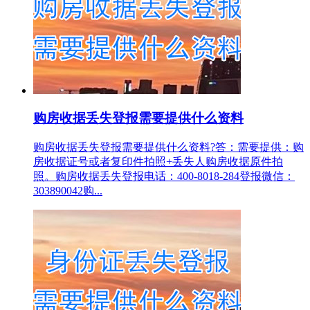
购房收据丢失登报需要提供什么资料
购房收据丢失登报需要提供什么资料?答：需要提供：购
房收据证号或者复印件拍照+丢失人购房收据原件拍
照。购房收据丢失登报电话：400-8018-284登报微信：
303890042购...