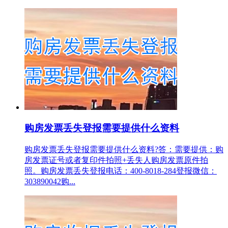
购房发票丢失登报需要提供什么资料
购房发票丢失登报需要提供什么资料?答：需要提供：购
房发票证号或者复印件拍照+丢失人购房发票原件拍
照。购房发票丢失登报电话：400-8018-284登报微信：
303890042购...