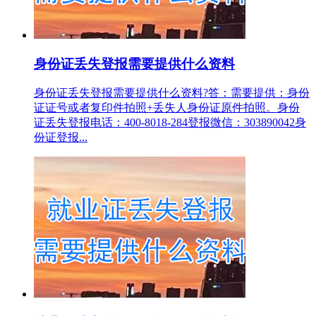
身份证丢失登报需要提供什么资料
身份证丢失登报需要提供什么资料?答：需要提供：身份
证证号或者复印件拍照+丢失人身份证原件拍照。身份
证丢失登报电话：400-8018-284登报微信：303890042身
份证登报...