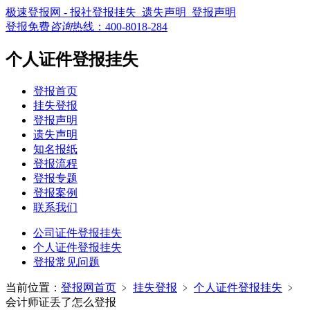
极速登报网 - 报社登报挂失_遗失声明_登报声明
登报免费
咨询
热线：
400-8018-284
个人证件登报挂失
登报首页
挂失登报
登报声明
遗失声明
知名报纸
登报流程
登报专题
登报案例
联系我们
公司证件登报挂失
个人证件登报挂失
登报常见问题
当前位置：
登报网首页
﹥
挂失登报
﹥
个人证件登报挂失
﹥
会计师证丢了怎么登报