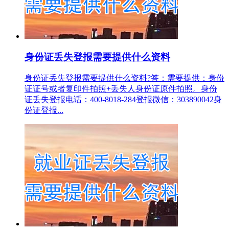
身份证丢失登报需要提供什么资料
身份证丢失登报需要提供什么资料?答：需要提供：身份
证证号或者复印件拍照+丢失人身份证原件拍照。身份
证丢失登报电话：400-8018-284登报微信：303890042身
份证登报...