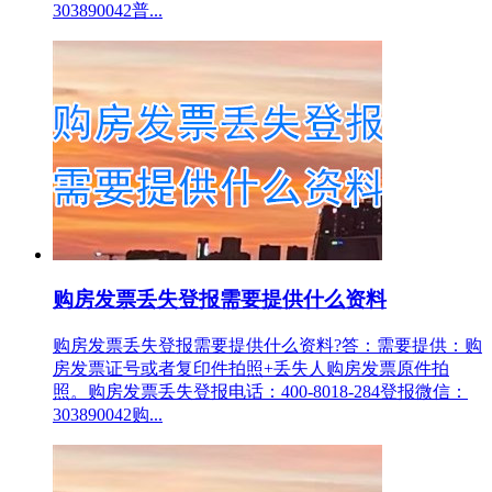
303890042普...
购房发票丢失登报需要提供什么资料
购房发票丢失登报需要提供什么资料?答：需要提供：购
房发票证号或者复印件拍照+丢失人购房发票原件拍
照。购房发票丢失登报电话：400-8018-284登报微信：
303890042购...