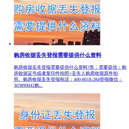
购房收据丢失登报需要提供什么资料
购房收据丢失登报需要提供什么资料?答：需要提供：购
房收据证号或者复印件拍照+丢失人购房收据原件拍
照。购房收据丢失登报电话：400-8018-284登报微信：
303890042购...