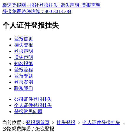
极速登报网 - 报社登报挂失_遗失声明_登报声明
登报免费
咨询
热线：
400-8018-284
个人证件登报挂失
登报首页
挂失登报
登报声明
遗失声明
知名报纸
登报流程
登报专题
登报案例
联系我们
公司证件登报挂失
个人证件登报挂失
登报常见问题
当前位置：
登报网首页
﹥
挂失登报
﹥
个人证件登报挂失
﹥
公路规费牌丢了怎么登报