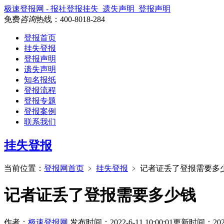
极速登报网 - 报社登报挂失_遗失声明_登报声明
免费
咨询
热线：
400-8018-284
登报首页
挂失登报
登报声明
遗失声明
知名报纸
登报流程
登报专题
登报案例
联系我们
挂失登报
当前位置：
登报网首页
﹥
挂失登报
﹥
记者证丢了登报需要多
记者证丢了登报需要多少钱
作者：
极速登报网
发布时间：2022-6-11 10:00:01
更新时间：2026-4