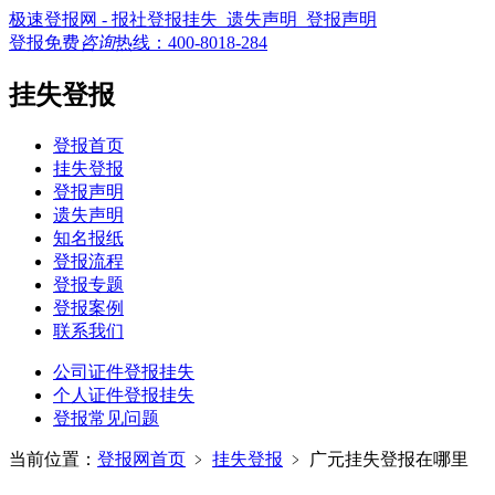
极速登报网 - 报社登报挂失_遗失声明_登报声明
登报免费
咨询
热线：
400-8018-284
挂失登报
登报首页
挂失登报
登报声明
遗失声明
知名报纸
登报流程
登报专题
登报案例
联系我们
公司证件登报挂失
个人证件登报挂失
登报常见问题
当前位置：
登报网首页
﹥
挂失登报
﹥
广元挂失登报在哪里