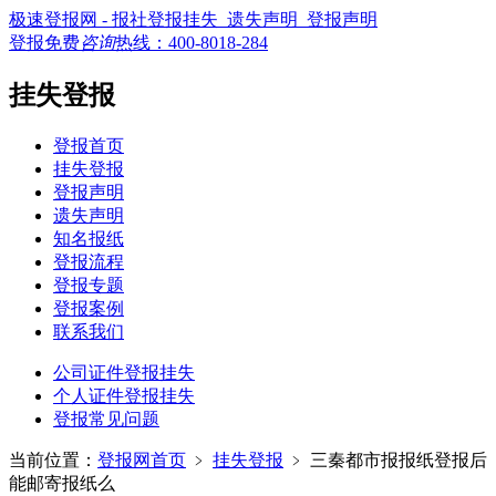
极速登报网 - 报社登报挂失_遗失声明_登报声明
登报免费
咨询
热线：
400-8018-284
挂失登报
登报首页
挂失登报
登报声明
遗失声明
知名报纸
登报流程
登报专题
登报案例
联系我们
公司证件登报挂失
个人证件登报挂失
登报常见问题
当前位置：
登报网首页
﹥
挂失登报
﹥
三秦都市报报纸登报后
能邮寄报纸么