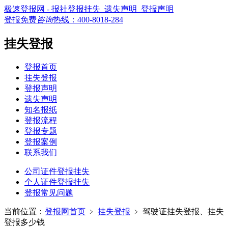
极速登报网 - 报社登报挂失_遗失声明_登报声明
登报免费
咨询
热线：
400-8018-284
挂失登报
登报首页
挂失登报
登报声明
遗失声明
知名报纸
登报流程
登报专题
登报案例
联系我们
公司证件登报挂失
个人证件登报挂失
登报常见问题
当前位置：
登报网首页
﹥
挂失登报
﹥
驾驶证挂失登报、挂失
登报多少钱