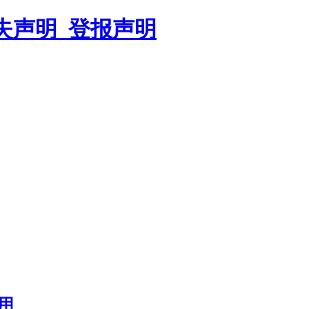
遗失声明_登报声明
用