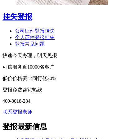
挂失登报
公司证件登报挂失
个人证件登报挂失
登报常见问题
快速
今天办理，明天见报
可信
服务近10000名客户
低价
价格要比同行低20%
登报免费
咨询
热线
400-8018-284
联系登报老师
登报最新信息