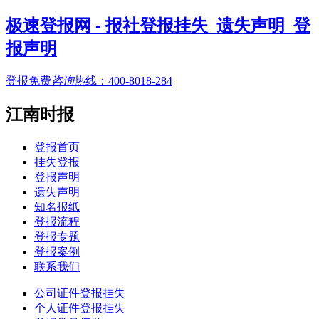
极速登报网 - 报社登报挂失_遗失声明_登
报声明
登报免费
咨询
热线：
400-8018-284
江南时报
登报首页
挂失登报
登报声明
遗失声明
知名报纸
登报流程
登报专题
登报案例
联系我们
公司证件登报挂失
个人证件登报挂失