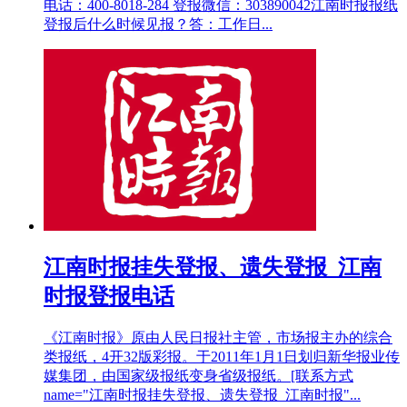
电话：400-8018-284 登报微信：303890042江南时报报纸
登报后什么时候见报？答：工作日...
江南时报挂失登报、遗失登报_江南
时报登报电话
《江南时报》原由人民日报社主管，市场报主办的综合
类报纸，4开32版彩报。于2011年1月1日划归新华报业传
媒集团，由国家级报纸变身省级报纸。[联系方式
name="江南时报挂失登报、遗失登报_江南时报"...