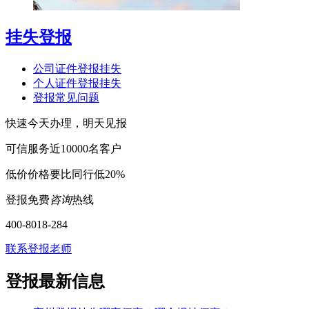
挂失登报
公司证件登报挂失
个人证件登报挂失
登报常见问题
快速
今天办理，明天见报
可信
服务近10000名客户
低价
价格要比同行低20%
登报免费
咨询
热线
400-8018-284
联系登报老师
登报最新信息