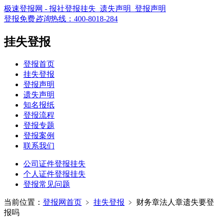
极速登报网 - 报社登报挂失_遗失声明_登报声明
登报免费
咨询
热线：
400-8018-284
挂失登报
登报首页
挂失登报
登报声明
遗失声明
知名报纸
登报流程
登报专题
登报案例
联系我们
公司证件登报挂失
个人证件登报挂失
登报常见问题
当前位置：
登报网首页
﹥
挂失登报
﹥
财务章法人章遗失要登
报吗