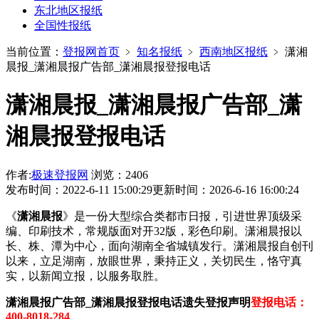
东北地区报纸
全国性报纸
当前位置：
登报网首页
﹥
知名报纸
﹥
西南地区报纸
﹥
潇湘
晨报_潇湘晨报广告部_潇湘晨报登报电话
潇湘晨报_潇湘晨报广告部_潇
湘晨报登报电话
作者:
极速登报网
浏览：2406
发布时间：2022-6-11 15:00:29
更新时间：2026-6-16 16:00:24
《
潇湘晨报
》是一份大型综合类都市日报，引进世界顶级采
编、印刷技术，常规版面对开32版，彩色印刷。潇湘晨报以
长、株、潭为中心，面向湖南全省城镇发行。潇湘晨报自创刊
以来，立足湖南，放眼世界，秉持正义，关切民生，恪守真
实，以新闻立报，以服务取胜。
潇湘晨报广告部_潇湘晨报登报电话遗失登报声明
登报电话：
400-8018-284