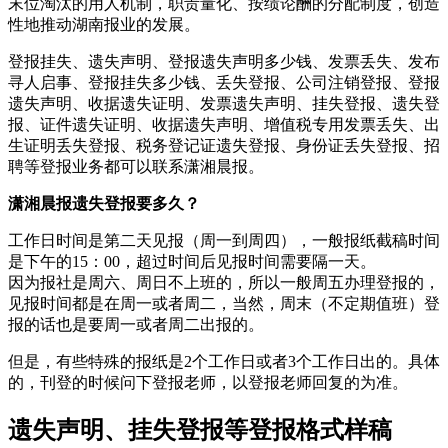
末位淘汰的用人机制，职责量化、按绩论酬的分配制度，创造
性地推动湖南报业的发展。
登报挂失、遗失声明、登报遗失声明多少钱、发票丢失、发布
寻人启事、登报挂失多少钱、丢失登报、公司注销登报、登报
遗失声明、收据遗失证明、发票遗失声明、挂失登报、遗失登
报、证件遗失证明、收据遗失声明、增值税专用发票丢失、出
生证明丢失登报、税务登记证遗失登报、身份证丢失登报、招
聘等登报业务都可以联系潇湘晨报。
潇湘晨报遗失登报要多久？
工作日时间是第二天见报（周一到周四），一般报纸截稿时间
是下午的15：00，超过时间后见报时间需要隔一天。
因为报社是周六、周日不上班的，所以一般周五办理登报的，
见报时间都是在周一或者周二，当然，周末（不定期值班）登
报的话也是要周一或者周二出报的。
但是，有些特殊的报纸是2个工作日或者3个工作日出的。具体
的，刊登的时候问下登报老师，以登报老师回复的为准。
遗失声明、挂失登报等登报格式样稿