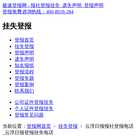
极速登报网 - 报社登报挂失_遗失声明_登报声明
登报免费
咨询
热线：
400-8018-284
挂失登报
登报首页
挂失登报
登报声明
遗失声明
知名报纸
登报流程
登报专题
登报案例
联系我们
公司证件登报挂失
个人证件登报挂失
登报常见问题
当前位置：
登报网首页
﹥
挂失登报
﹥
云浮日报报社登报电话
_云浮日报登报挂失电话