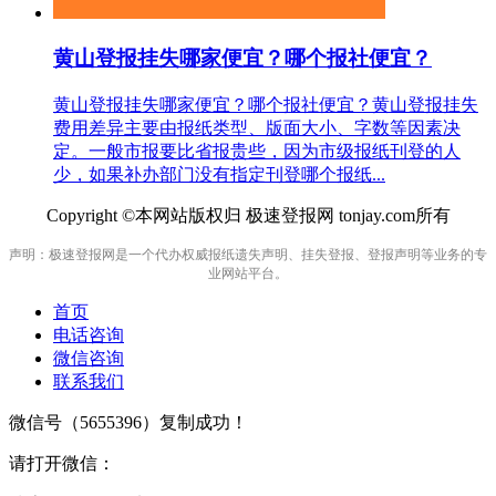
黄山登报挂失哪家便宜？哪个报社便宜？
黄山登报挂失哪家便宜？哪个报社便宜？黄山登报挂失
费用差异主要由报纸类型、版面大小、字数等因素决
定。一般市报要比省报贵些，因为市级报纸刊登的人
少，如果补办部门没有指定刊登哪个报纸...
Copyright ©本网站版权归 极速登报网 tonjay.com所有
声明：极速登报网是一个代办权威报纸遗失声明、挂失登报、登报声明等业务的专
业网站平台。
首页
电话咨询
微信咨询
联系我们
微信号（
5655396
）复制成功！
请打开微信：