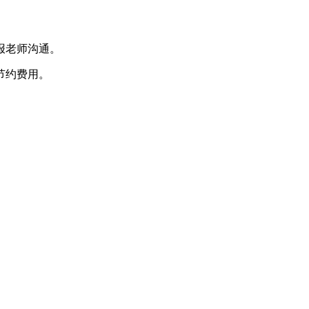
报老师沟通。
节约费用。