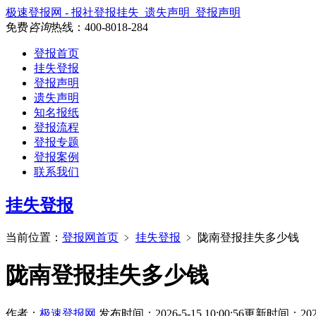
极速登报网 - 报社登报挂失_遗失声明_登报声明
免费
咨询
热线：
400-8018-284
登报首页
挂失登报
登报声明
遗失声明
知名报纸
登报流程
登报专题
登报案例
联系我们
挂失登报
当前位置：
登报网首页
﹥
挂失登报
﹥
陇南登报挂失多少钱
陇南登报挂失多少钱
作者：
极速登报网
发布时间：2026-5-15 10:00:56
更新时间：2026-5