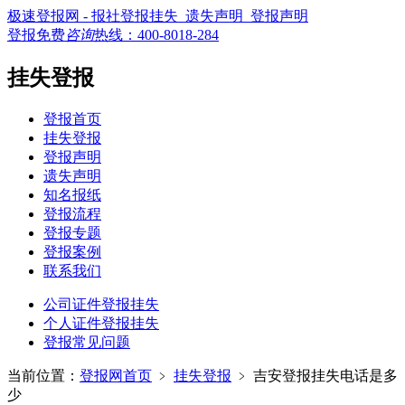
极速登报网 - 报社登报挂失_遗失声明_登报声明
登报免费
咨询
热线：
400-8018-284
挂失登报
登报首页
挂失登报
登报声明
遗失声明
知名报纸
登报流程
登报专题
登报案例
联系我们
公司证件登报挂失
个人证件登报挂失
登报常见问题
当前位置：
登报网首页
﹥
挂失登报
﹥
吉安登报挂失电话是多
少