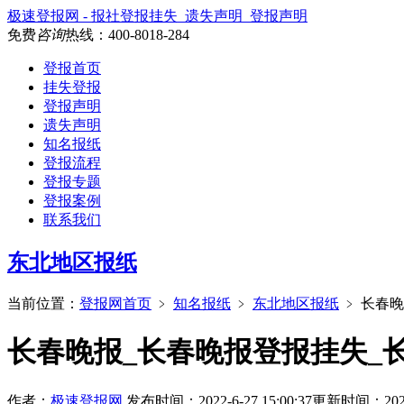
极速登报网 - 报社登报挂失_遗失声明_登报声明
免费
咨询
热线：
400-8018-284
登报首页
挂失登报
登报声明
遗失声明
知名报纸
登报流程
登报专题
登报案例
联系我们
东北地区报纸
当前位置：
登报网首页
﹥
知名报纸
﹥
东北地区报纸
﹥
长春晚
长春晚报_长春晚报登报挂失_
作者：
极速登报网
发布时间：2022-6-27 15:00:37
更新时间：2026-7