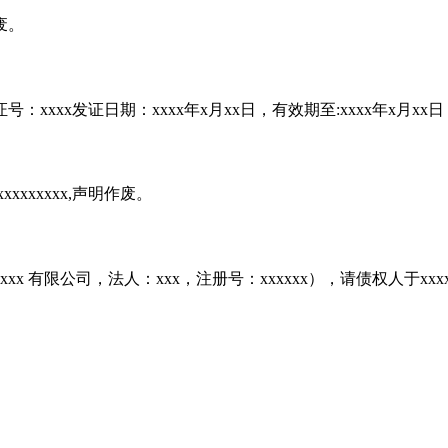
废。
：xxxx发证日期：xxxx年x月xx日，有效期至:xxxx年x月x
xxxxxxx,声明作废。
更为xxxx 有限公司，法人：xxx，注册号：xxxxxx），请债权人于