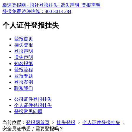
极速登报网 - 报社登报挂失_遗失声明_登报声明
登报免费
咨询
热线：
400-8018-284
个人证件登报挂失
登报首页
挂失登报
登报声明
遗失声明
知名报纸
登报流程
登报专题
登报案例
联系我们
公司证件登报挂失
个人证件登报挂失
登报常见问题
当前位置：
登报网首页
﹥
挂失登报
﹥
个人证件登报挂失
﹥
安全员证书丢了需要登报吗？