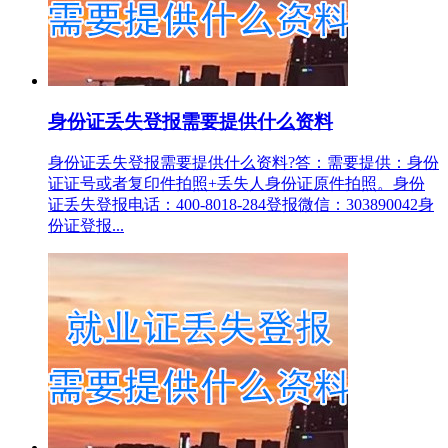
身份证丢失登报需要提供什么资料
身份证丢失登报需要提供什么资料?答：需要提供：身份
证证号或者复印件拍照+丢失人身份证原件拍照。身份
证丢失登报电话：400-8018-284登报微信：303890042身
份证登报...