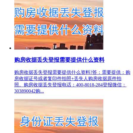
购房收据丢失登报需要提供什么资料
购房收据丢失登报需要提供什么资料?答：需要提供：购
房收据证号或者复印件拍照+丢失人购房收据原件拍
照。购房收据丢失登报电话：400-8018-284登报微信：
303890042购...