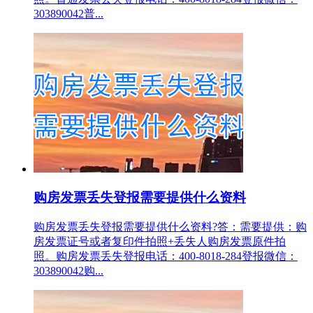
303890042普...
购房发票丢失登报需要提供什么资料
购房发票丢失登报需要提供什么资料?答：需要提供：购
房发票证号或者复印件拍照+丢失人购房发票原件拍
照。购房发票丢失登报电话：400-8018-284登报微信：
303890042购...