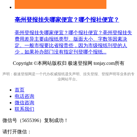
亳州登报挂失哪家便宜？哪个报社便宜？
亳州登报挂失哪家便宜？哪个报社便宜？亳州登报挂失
费用差异主要由报纸类型、版面大小、字数等因素决
定。一般市报要比省报贵些，因为市级报纸刊登的人
少，如果补办部门没有指定刊登哪个报纸...
Copyright ©本网站版权归 极速登报网 tonjay.com所有
声明：极速登报网是一个代办权威报纸遗失声明、挂失登报、登报声明等业务的专
业网站平台。
首页
电话咨询
微信咨询
联系我们
微信号（
5655396
）复制成功！
请打开微信：