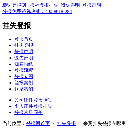
极速登报网 - 报社登报挂失_遗失声明_登报声明
登报免费
咨询
热线：
400-8018-284
挂失登报
登报首页
挂失登报
登报声明
遗失声明
知名报纸
登报流程
登报专题
登报案例
联系我们
公司证件登报挂失
个人证件登报挂失
登报常见问题
当前位置：
登报网首页
﹥
挂失登报
﹥
来宾挂失登报在哪里