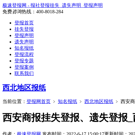
极速登报网 - 报社登报挂失_遗失声明_登报声明
免费
咨询
热线：
400-8018-284
登报首页
挂失登报
登报声明
遗失声明
知名报纸
登报流程
登报专题
登报案例
联系我们
西北地区报纸
当前位置：
登报网首页
﹥
知名报纸
﹥
西北地区报纸
﹥
西安商
西安商报挂失登报、遗失登报_
作者：
极速登报网
发布时间：2022-6-17 15:00:17
更新时间：2026-6