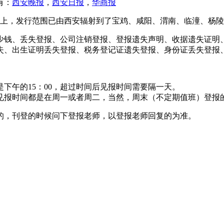
有：
西安晚报
，
西安日报
，
华商报
次以上，发行范围已由西安辐射到了宝鸡、咸阳、渭南、临潼、杨
少钱、丢失登报、公司注销登报、登报遗失声明、收据遗失证明
失、出生证明丢失登报、税务登记证遗失登报、身份证丢失登报
下午的15：00，超过时间后见报时间需要隔一天。
见报时间都是在周一或者周二，当然，周末（不定期值班）登报
的，刊登的时候问下登报老师，以登报老师回复的为准。