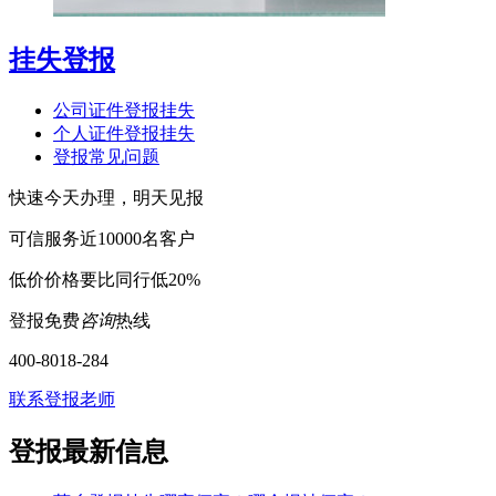
挂失登报
公司证件登报挂失
个人证件登报挂失
登报常见问题
快速
今天办理，明天见报
可信
服务近10000名客户
低价
价格要比同行低20%
登报免费
咨询
热线
400-8018-284
联系登报老师
登报最新信息