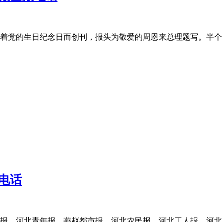
日伴随着党的生日纪念日而创刊，报头为敬爱的周恩来总理题写。
电话
报、河北青年报、燕赵都市报、河北农民报、河北工人报、河北