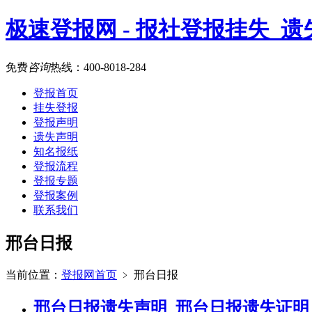
极速登报网 - 报社登报挂失_
免费
咨询
热线：
400-8018-284
登报首页
挂失登报
登报声明
遗失声明
知名报纸
登报流程
登报专题
登报案例
联系我们
邢台日报
当前位置：
登报网首页
﹥
邢台日报
邢台日报遗失声明_邢台日报遗失证明